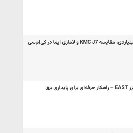
قبل از تصمیم چند میلیاردی، مقایسه KMC J7 و لاماری ایما در کی‌ام‌سی
ری برق