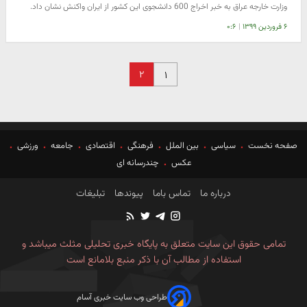
وزارت خارجه عراق به خبر اخراج 600 دانشجوی این کشور از ایران واکنش نشان داد.
۶ فروردین ۱۳۹۹
|
۰:۶
۲
۱
صفحه نخست
سیاسی
بین الملل
فرهنگی
اقتصادی
جامعه
ورزشی
عکس
چندرسانه ای
درباره ما
تماس باما
پیوندها
تبلیغات
تمامی حقوق این سایت متعلق به پایگاه خبری تحلیلی مثلث میباشد و
استفاده از مطالب آن با ذکر منبع بلامانع است
طراحی وب سایت خبری آسام