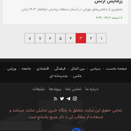
رزمایش ارتش
تصاویری از شاهین‌های تهرانی در آسمان منطقه رزمایش ذوالفقار ۱۴۰۳ ارتش
۷ اسفند ۱۴۰۳
|
۶:۴۹
۳
۸
۷
۶
۵
۴
۲
۱
صفحه نخست
سیاسی
بین الملل
فرهنگی
اقتصادی
جامعه
ورزشی
عکس
چندرسانه ای
درباره ما
تماس باما
پیوندها
تبلیغات
تمامی حقوق این سایت متعلق به پایگاه خبری تحلیلی مثلث میباشد و
استفاده از مطالب آن با ذکر منبع بلامانع است