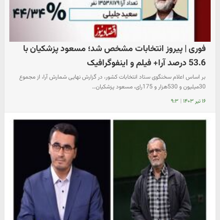
فوری | پیروز انتخابات مشخص شد؛ مسعود پزشکیان با
53.6 درصد آرا+ فیلم و اینفوگرافیک
بر اساس اعلام سخنگوی ستاد انتخابات کشور، در گزارش نهایی شمارش آرا، از مجموع
30میلیون و 530هزار و 175رای، مسعود پزشکیان…
۱۶ تیر ۱۴۰۳
|
۹:۳