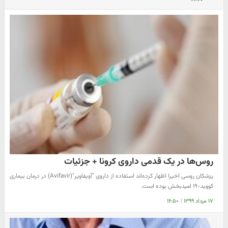
روس‌ها در یک قدمی داروی کرونا + جزئیات
پزشکان روسی اخیرا اظهار کرده‌اند استفاده از داروی "آویفاویر"(Avifavir) در درمان بیماری
کووید-۱۹ امیدبخش بوده است.
۱۷ مرداد ۱۳۹۹
|
۱۶:۵۰