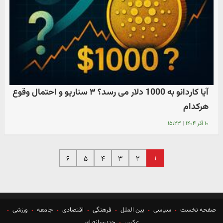
آیا کاردانو به 1000 دلار می رسد؟ ۳ سناریو و احتمال وقوع
هرکدام
۱۰ آذر ۱۴۰۴
|
۱۵:۲۳
۱
۶
۵
۴
۳
۲
صفحه نخست
سیاسی
بین الملل
فرهنگی
اقتصادی
جامعه
ورزشی
عکس
چندرسانه ای