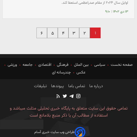
اوایل سال ۲۰۲۴ از مقام صدراعظمی استعفا کند.
۱۳ دی ۱۴۰۲
|
۹:۱۰
۱
۶
۵
۴
۳
۲
صفحه نخست
سیاسی
بین الملل
فرهنگی
اقتصادی
جامعه
ورزشی
عکس
چندرسانه ای
درباره ما
تماس باما
پیوندها
تبلیغات
تمامی حقوق این سایت متعلق به پایگاه خبری تحلیلی مثلث میباشد و
استفاده از مطالب آن با ذکر منبع بلامانع است
طراحی وب سایت خبری آسام