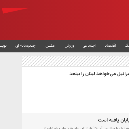
گ
اقتصاد
اجتماعی
ورزش
عکس
چندرسانه ای
نویس
ائیل می‌خواهد لبنان را ببلعد
ایان یافته است
یران با چراغ سبز آمریکا آغاز شد|در برابر قدرت‌مان دوام نیاوردند