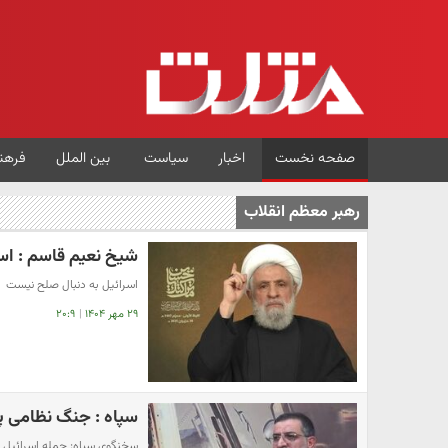
صفحه نخست
اخبار
سیاست
بین الملل
فرهن
رهبر معظم انقلاب
شیخ نعیم قاسم : اسر
اسرائیل به دنبال صلح نیست
۲۹ مهر ۱۴۰۴
|
۲۰:۹
سپاه : جنگ نظامی پ
سخنگوی سپاه: حمله اسرائیل به ا