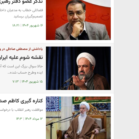
تذکر عضو دفتر رهبری
فضائلی خطاب به مدعیان داخلی: 
تصمیم‌گیران برسانید
۱۶ شهریور ۱۴۰۴
|
۱۸:۲۱
یاداشتی از مصطفی صادقی در و
نقشه شوم علیه ایرا
حالا سوال بزرگ این است که آ
ایده وطرح حساب شده…
۱۵ شهریور ۱۴۰۴
|
۷:۱۳
کناره گیری کاظم صدی
موافقت رهبر انقلاب با درخواس
۱۲ مرداد ۱۴۰۴
|
۱۴:۳