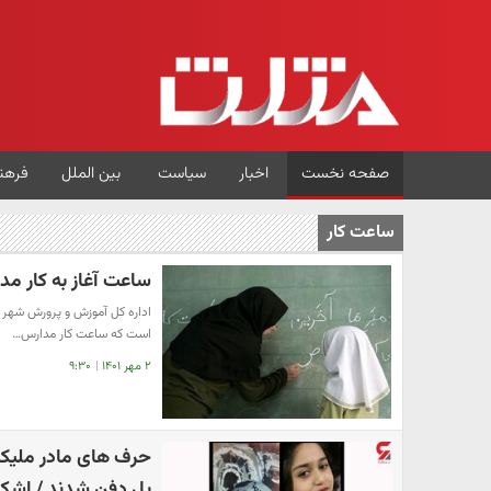
صفحه نخست
اخبار
سیاست
بین الملل
فرهن
ساعت کار
ساعت آغاز به کار مدارس تهران | ۸:۳۰ صب
اداره کل آموزش و پرورش شهر 
است که ساعت کار مدارس…
۲ مهر ۱۴۰۱
|
۹:۳۰
حرف های مادر ملیکا
پل دفن شدند / اشک 