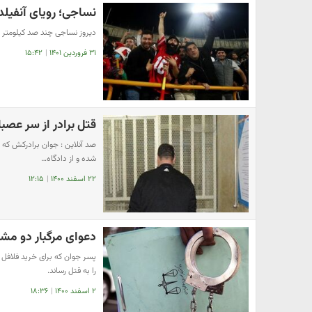
نساجی؛ رویای آنفیلد
دیروز نساجی چند صد کیلومتر از
۳۱ فروردین ۱۴۰۱
|
۱۵:۴۲
قتل برادر از سر عص
صد آنلاین : جوان برادرکش که 
شده و از دادگاه…
۲۲ اسفند ۱۴۰۰
|
۱۲:۱۵
دعوای مرگبار دو مش
پسر جوان که برای خرید فلافل و
را به قتل رساند.
۲ اسفند ۱۴۰۰
|
۱۸:۳۶