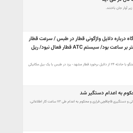
ه درباره دلایل واژگونی قطار در طبس / سرعت قطار
مشهد- یزد ۱۱۴کیلومتر بر ساعت بود/ سیستم ATC قطار فعال نبود/ ریل
صد آنلاین | یک منبع آگاه در گفتگو با حادثه ۲۴ از دلایل برخورد قطار مشهد- یزد در طبس با یک بیل مکانیکی
کوم به اعدام دستگیر شد
فرمانده انتظامی ملایر از شناسائی و دستگیری قاچاقچی فراری و محکوم به اعدام طی ۷۲ ساعت ‌کار ‌اطلاعاتی،