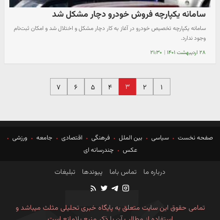
سامانه یکپارچه فروش خودرو دچار مشکل شد
سامانه یکپارچه تخصیص خودرو در آغاز به کار دچار مشکل و اختلال شد و امکان ثبت‌نام
وجود ندارد.
۲۸ اردیبهشت ۱۴۰۱
|
۲۱:۳۰
۳
۷
۶
۵
۴
۲
۱
صفحه نخست
سیاسی
بین الملل
فرهنگی
اقتصادی
جامعه
ورزشی
عکس
چندرسانه ای
درباره ما
تماس باما
پیوندها
تبلیغات
تمامی حقوق این سایت متعلق به پایگاه خبری تحلیلی مثلث میباشد و
استفاده از مطالب آن با ذکر منبع بلامانع است