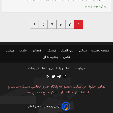
۲۱ آبان ۱۴۰۳
|
۱۴:۳۱
۱
۶
۵
۴
۳
۲
صفحه نخست
سیاسی
بین الملل
فرهنگی
اقتصادی
جامعه
ورزشی
عکس
چندرسانه ای
درباره ما
تماس باما
پیوندها
تبلیغات
تمامی حقوق این سایت متعلق به پایگاه خبری تحلیلی مثلث میباشد و
استفاده از مطالب آن با ذکر منبع بلامانع است
طراحی وب سایت خبری آسام