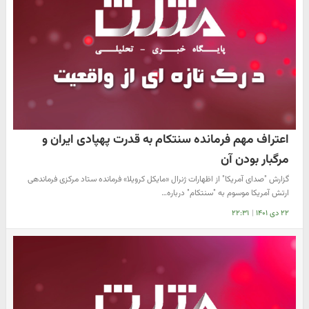
اعتراف مهم فرمانده سنتکام به قدرت پهپادی ایران و
مرگبار بودن آن
گزارش "صدای آمریکا" از اظهارات ژنرال «مایکل کرویلا» فرمانده ستاد مرکزی فرماندهی
ارتش آمریکا موسوم به "سنتکام" درباره…
۲۲ دی ۱۴۰۱
|
۲۲:۳۱