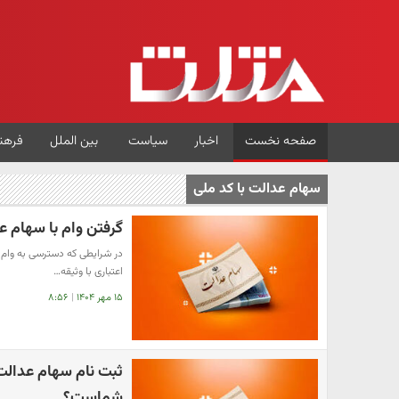
صفحه نخست
اخبار
سیاست
بین الملل
فرهن
سهام عدالت با کد ملی
گرفتن وام با سهام 
در شرایطی که دسترسی به وام ب
اعتباری با وثیقه…
۱۵ مهر ۱۴۰۴
|
۸:۵۶
شماست؟