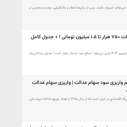
می‌توانند امیدوار باشند. پس از سال‌ها انتظار و بلاتکلیفی، دولت و مجلس در
واریز سود سهام عدالت ۷۵۰ هزار تا ۱.۵ میلیون تومانی ! + جدول کامل
سود سهام عدالت یکشنبه ۳۰ شهریور ۱۴۰۴ واریز می‌شود | مبلغ سود امسال چقدر است؟ جدول پرداختی‌ها،
م واریزی سود سهام عدالت | واریزی سهام عدالت
سهام عدالت یکی از طرح‌های بزرگ اقتصادی در ایران است که از سال ۱۳۸۵ با هدف توزیع عادلانه ثروت ملی