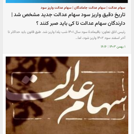
سهام عدالت | سهام عدالت جاماندگان | سهام عدالت واریز سود
تاریخ دقیق واریز سود سهام عدالت جدید مشخص شد |
دارندگان سهام عدالت تا کی باید صبر کنند ؟
رئیس اتاق تعاون: باقیماندۀ سود سال ۱۴۰۱ شب یلدا واریز شد. طبق قانون باید حداکثر تا
آخر اسفند سود ۱۴۰۲ واریز شود،‌ اما…
۱ بهمن ۱۴۰۳
|
۱۶:۱۶