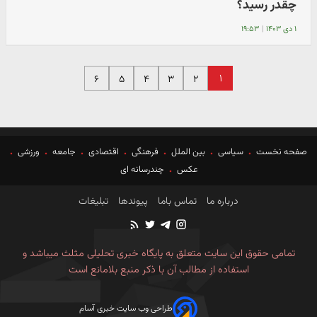
چقدر رسید؟
۱ دی ۱۴۰۳
|
۱۹:۵۳
۱
۶
۵
۴
۳
۲
صفحه نخست
سیاسی
بین الملل
فرهنگی
اقتصادی
جامعه
ورزشی
عکس
چندرسانه ای
درباره ما
تماس باما
پیوندها
تبلیغات
تمامی حقوق این سایت متعلق به پایگاه خبری تحلیلی مثلث میباشد و
استفاده از مطالب آن با ذکر منبع بلامانع است
طراحی وب سایت خبری آسام