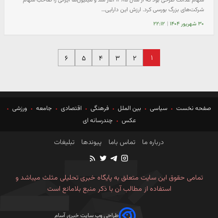
شرکت‌های بزرگ بورسی کرد. ارزش این دارایی…
۳۰ شهریور ۱۴۰۴
|
۲۲:۱۲
۱
۶
۵
۴
۳
۲
صفحه نخست
سیاسی
بین الملل
فرهنگی
اقتصادی
جامعه
ورزشی
عکس
چندرسانه ای
درباره ما
تماس باما
پیوندها
تبلیغات
تمامی حقوق این سایت متعلق به پایگاه خبری تحلیلی مثلث میباشد و
استفاده از مطالب آن با ذکر منبع بلامانع است
طراحی وب سایت خبری آسام