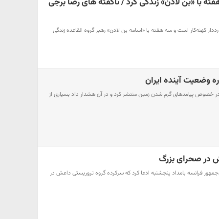
ن عکاس ایرانی 3 هفته با «بن لادن» زندگی کرد / ناگفته های رضا برجی
ددار کهنه‌کار است و سه هفته با «اسامه بن لادن» رهبر گروه القاعده زندگی
ره وضعیت آینده ایران
 در خصوص پیامدهای گرم شدن زمین منتشر کرد و در آن هشدار داد بسیاری از
 در صحرای بزرگ
جمهور فرانسه بامداد پنجشنبه ادعا کرد که سرکرده گروه تروریستی داعش در