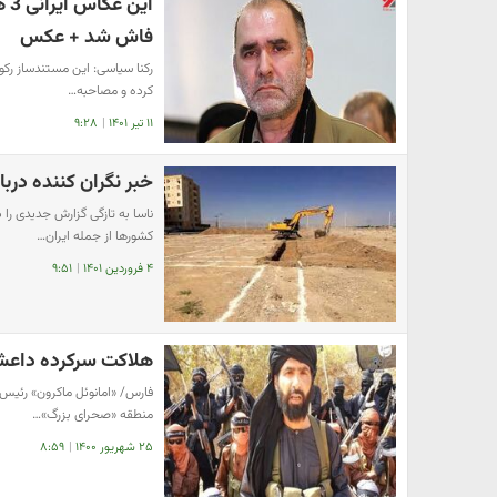
ای
فاش شد + عکس
رکنا سیاسی: این مستندساز رکور
کرده و مصاحبه…
۱۱ تیر ۱۴۰۱
|
۹:۲۸
خبر نگران کننده دربا
ناسا به تازگی گزارش جدیدی را
کشورها از جمله ایران…
۴ فروردین ۱۴۰۱
|
۹:۵۱
هلاکت سرکرده داعش
فارس/ «امانوئل ماکرون» رئیس‌
منطقه «صحرای بزرگ»…
۲۵ شهریور ۱۴۰۰
|
۸:۵۹