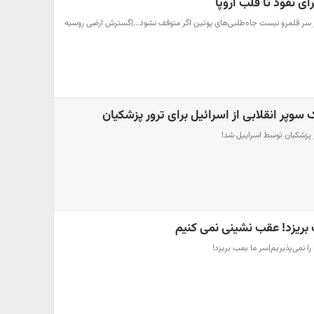
ی نفوذ تا قلب اروپا
ر سر قلمرو نیست جاه‌طلبی‌های پوتین اگر متوقف نشود...|گسترش ارضی روسیه
سوپر انقلابی از اسرائیل برای ترور پزشکیان
 پزشکیان توسط اسراییل شد!
بریزد! عقب نشینی نمی کنیم
را نمی‌پذیریم|سر ما بمب بریزد!