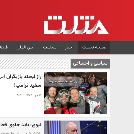
صفحه نخست
اخبار
سیاست
بین الملل
فرهن
سیاسی و اجتماعی
راز لبخند بازیگران ای
سفید ترامپ!
۱۹ مهر ۱۴۰۴
|
۹:۵۲
نبوی: باید جلوی فعا
واکنش خبرساز به عامل موساد 