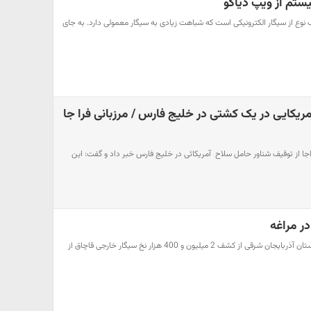
ستم از ویپ دیاکو
نوع از سیگار الکترونیکی است که شباهت زیادی به سیگار معمولی دارد. به جای
اح آمریکایی در یک کشتی در خلیج فارس / مرزبانی فرا جا
اجا از توقیف شناور حامل ‌سلاح ‌ آمریکائی در خلیج فارس خبر داد و گفت: این
 مراغه
حوادث رکنا: فرمانده انتظامی استان آذربایجان شرقی از کشف 2 میلیون و 400 هزار نخ سیگار خارجی قاچاق از