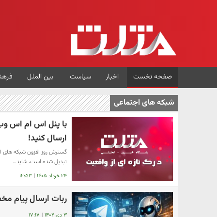
صفحه نخست
اخبار
سیاست
بین الملل
فرهن
شبکه های اجتماعی
با پنل اس ام اس وب
ارسال کنید!
گسترش روز افزون شبکه های اجت
تبدیل شده است، شاید…
۲۴ خرداد ۱۴۰۵
|
۱۲:۵۳
ربات ارسال پیام مخف
۳ دی ۱۴۰۴
|
۱۷:۱۷