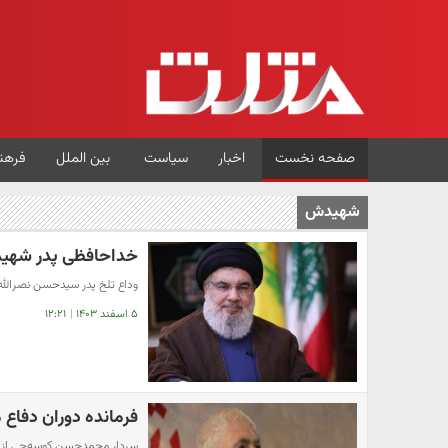
صفحه نخست
اخبار
سیاست
بین الملل
فرهن
شهیدش
خداحافظی پدر شهید
وداع تلخ پدر سیدحسن نصرالله
۵ اسفند ۱۴۰۳
|
۱۲:۲۱
فرمانده دوران دفا
سردار محمدحسن کوسه‌چی از فر