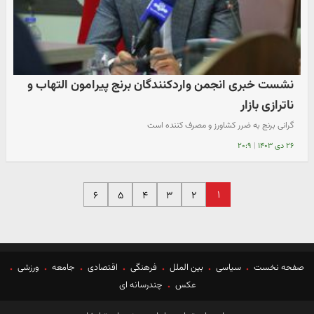
نشست خبری انجمن واردکنندگان برنج پیرامون التهاب و
ناترازی بازار
گرانی برنج به ضرر کشاورز و مصرف کننده است
۲۶ دی ۱۴۰۳
|
۲۰:۹
۱
۶
۵
۴
۳
۲
صفحه نخست
سیاسی
بین الملل
فرهنگی
اقتصادی
جامعه
ورزشی
عکس
چندرسانه ای