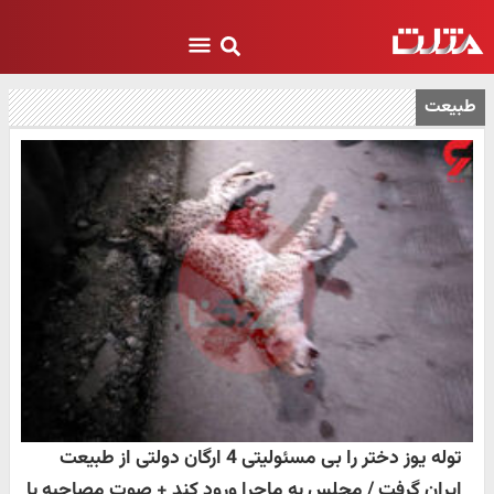
طبیعت
توله یوز دختر را بی مسئولیتی 4 ارگان دولتی از طبیعت
ایران گرفت / مجلس به ماجرا ورود کند + صوت مصاحبه با