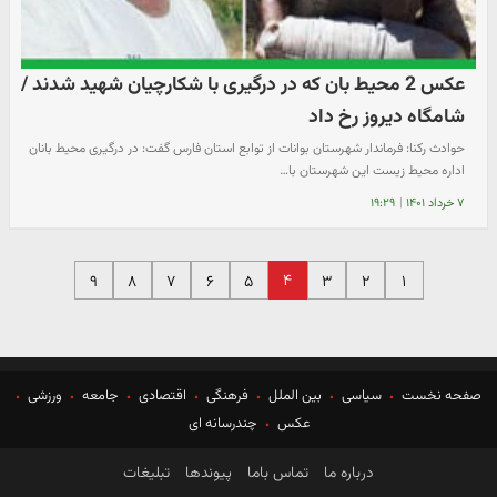
عکس 2 محیط بان که در درگیری با شکارچیان شهید شدند /
شامگاه دیروز رخ داد
حوادث رکنا: فرماندار شهرستان بوانات از توابع استان فارس گفت: در درگیری محیط بانان
اداره محیط زیست این شهرستان با…
۷ خرداد ۱۴۰۱
|
۱۹:۲۹
۴
۹
۸
۷
۶
۵
۳
۲
۱
صفحه نخست
سیاسی
بین الملل
فرهنگی
اقتصادی
جامعه
ورزشی
عکس
چندرسانه ای
درباره ما
تماس باما
پیوندها
تبلیغات