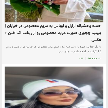
حمله وحشیانه ارازل و اوباش به مریم معصومی در خیابان |
ببینید چجوری صورت مریم معصومی رو از ریخت انداختن +
عکس
​بازیگر جوان و چهره تازه شناخته شده خانم مریم معصومی در خیابان مورد ضرب و شتم
قرار گرفت! در ادامه علت و ماجرای این…
۲۳ خرداد ۱۴۰۱
|
۱۰:۴۳