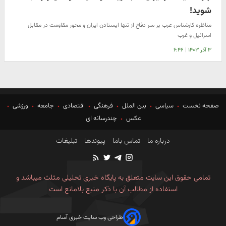
شوید!
مناظره کارشناس عرب بر سر دفاع از تنها ایستادن ایران و محور مقاومت در مقابل
اسرائیل و غرب
۳ آذر ۱۴۰۳
|
۶:۴۶
صفحه نخست
سیاسی
بین الملل
فرهنگی
اقتصادی
جامعه
ورزشی
عکس
چندرسانه ای
درباره ما
تماس باما
پیوندها
تبلیغات
تمامی حقوق این سایت متعلق به پایگاه خبری تحلیلی مثلث میباشد و
استفاده از مطالب آن با ذکر منبع بلامانع است
طراحی وب سایت خبری آسام