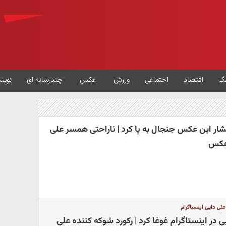
گ
اقتصاد
اجتماعی
ورزش
عکس
چندرسانه ای
نویس
تشار این عکس جنجال به پا کرد | ناراحتی همسر علی
 عکس
علی دایی اینستاگرام
در اینستاگرام غوغا کرد | رکورد شوکه کننده علی