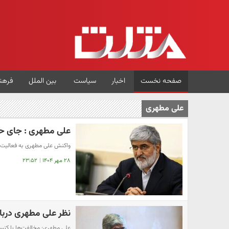
صفحه نخست
اخبار
سیاست
بین الملل
فرهن
علی مطهری
علی مطهری : جای حج
واکنش علی مطهری به فعالیت ۸۰ هزار آمر به معروف: به جای حجاب، کم‌فروشی و گران‌فروشی را رصد کن
۲۸ مهر ۱۴۰۴
|
۲۳:۵۲
نظر علی مطهری دربا
علی مطهری: مخالفت‌ها با کن