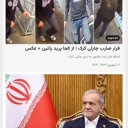
فرار ضارب چارلی کرک ؛ از کجا پرید پائین + عکس
لحظه فرار فرد مظنون به ترور چارلی کرک
۲۱ شهریور ۱۴۰۴
|
۱۶:۱۶