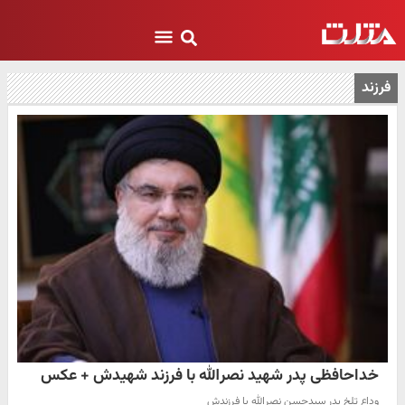
فرزند
خداحافظی پدر شهید نصرالله با فرزند شهیدش + عکس
وداع تلخ پدر سیدحسن نصرالله با فرزندش