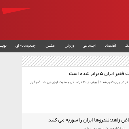
گ
اقتصاد
اجتماعی
ورزش
عکس
چندرسانه ای
نویس
ن ۵ برابر شده است
در سه سال گذشته، ۳ میلیون نفر در ایران فقیر شدند | بیش از ۳۰ درصد کل جمعیت ایران زیر خط فقر قرار
 زاهد:تندروها ایران را سوریه می کنند
اره تکرار حوادث سوریه در ایران: