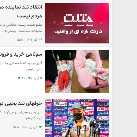
انتقاد تند نماینده
مردم نیست
عضو هیئت رئیسه مجلس در نطق
تبلیغات شماست، بیشتر به…
۲۴ آبان ۱۴۰۱
|
۱۵:۲۱
سونامی خرید و فروش ن
4 زن و مرد که با تشکیل یک باند
سوی پلیس…
۵ آبان ۱۴۰۱
|
۱۲:۲۰
حرفهای تند یحیی در
سرمربی پرسپولیس می‌گوید اگر ور
آن برگزار شود.
۱۳ شهریور ۱۴۰۱
|
۱۵:۱۶