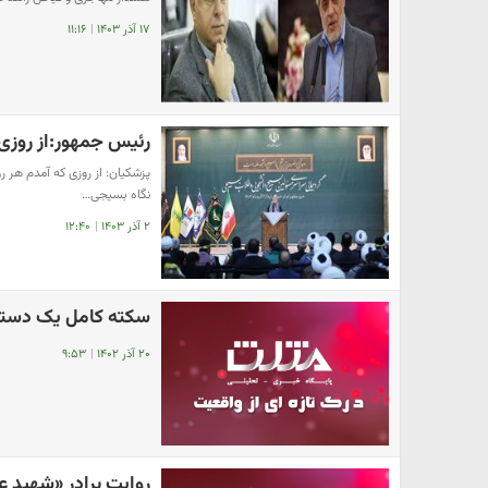
۱۷ آذر ۱۴۰۳
|
۱۱:۱۶
رئیس جمهور:از روزی 
پزشکیان: از روزی که آمدم هر رو
نگاه بسیجی…
۲ آذر ۱۴۰۳
|
۱۲:۴۰
سکته کامل یک دستگا
۲۰ آذر ۱۴۰۲
|
۹:۵۳
روایت برادر «شهید ع