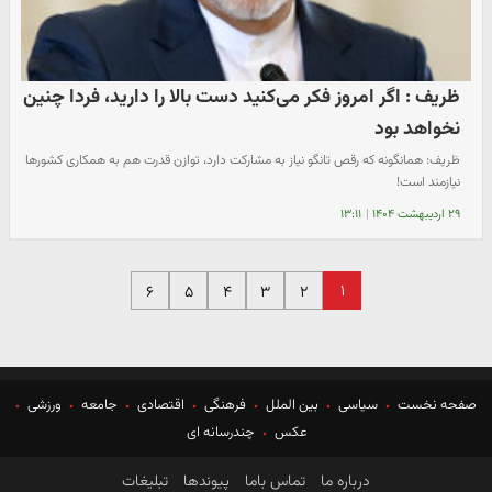
ظریف : اگر امروز فکر می‌کنید دست بالا را دارید، فردا چنین
نخواهد بود
ظریف: همانگونه که رقص تانگو نیاز به مشارکت دارد، توازن قدرت هم به همکاری کشورها
نیازمند است!
۲۹ اردیبهشت ۱۴۰۴
|
۱۳:۱۱
۱
۶
۵
۴
۳
۲
صفحه نخست
سیاسی
بین الملل
فرهنگی
اقتصادی
جامعه
ورزشی
عکس
چندرسانه ای
درباره ما
تماس باما
پیوندها
تبلیغات