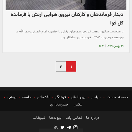
دیدار فرماندهان و کارکنان نیروی هوایی ارتش با فرمانده
کل قوا
به‌مناسبت سالروز بیعت تاریخی همافران ارتش با حضرت امام خمینی رحمه‌الله‌ در
نوزدهم بهمن‌ماه ۱۳۵۷، فرماندهان، خلبانان و…
۱۹ بهمن ۱۳۹۹
|
۱۱:۳
۱
۲
صفحه نخست
سیاسی
بین الملل
فرهنگی
اقتصادی
جامعه
ورزشی
عکس
چندرسانه ای
درباره ما
تماس باما
پیوندها
تبلیغات