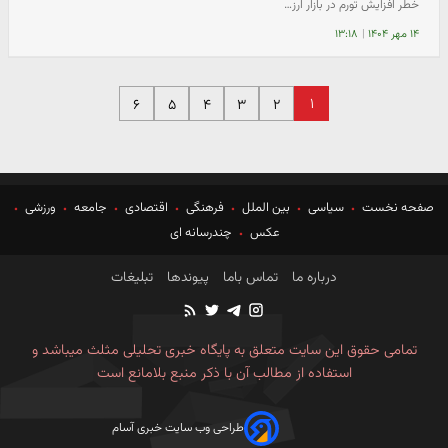
خطر افزایش تورم در بازار ارز…
۱۴ مهر ۱۴۰۴
|
۱۳:۱۸
۱
۶
۵
۴
۳
۲
صفحه نخست
سیاسی
بین الملل
فرهنگی
اقتصادی
جامعه
ورزشی
عکس
چندرسانه ای
درباره ما
تماس باما
پیوندها
تبلیغات
تمامی حقوق این سایت متعلق به پایگاه خبری تحلیلی مثلث میباشد و
استفاده از مطالب آن با ذکر منبع بلامانع است
طراحی وب سایت خبری آسام