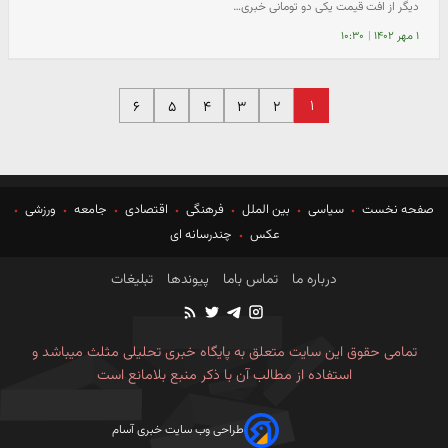
دیگر از افت قیمت یکی دو تومانی خبری…
۱ مهر ۱۴۰۲
|
۱۰:۳۰
۱
۶
۵
۴
۳
۲
صفحه نخست
سیاسی
بین الملل
فرهنگی
اقتصادی
جامعه
ورزشی
عکس
چندرسانه ای
درباره ما
تماس باما
پیوندها
تبلیغات
تمامی حقوق این سایت متعلق به پایگاه خبری تحلیلی مثلث میباشد و
استفاده از مطالب آن با ذکر منبع بلامانع است
طراحی وب سایت خبری آسام