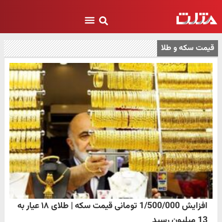
قیمت سکه و طلا
افزایش 1/500/000 تومانی قیمت سکه | طلای ۱۸ عیار به
13 میلیون رسید