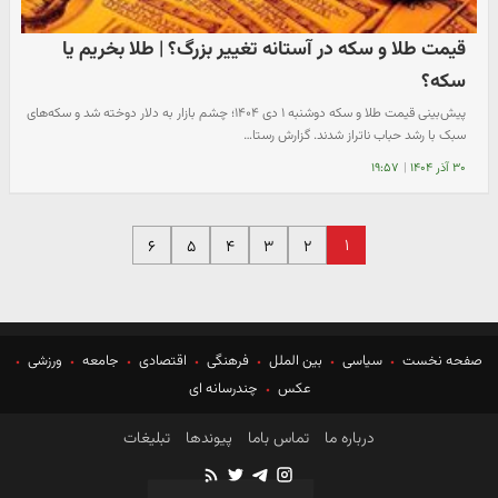
قیمت طلا و سکه در آستانه تغییر بزرگ؟ | طلا بخریم یا
سکه؟
پیش‌بینی قیمت طلا و سکه دوشنبه ۱ دی ۱۴۰۴؛ چشم بازار به دلار دوخته شد و سکه‌های
سبک با رشد حباب ناتراز شدند. گزارش رستا…
۳۰ آذر ۱۴۰۴
|
۱۹:۵۷
۱
۶
۵
۴
۳
۲
صفحه نخست
سیاسی
بین الملل
فرهنگی
اقتصادی
جامعه
ورزشی
عکس
چندرسانه ای
درباره ما
تماس باما
پیوندها
تبلیغات