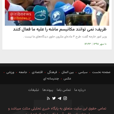
ظریف: نمی توانند مکانیسم ماشه را علیه ما فعال کنند
وزیر امور خارجه گفت: طرح ۴ ماده‌ای مکرون حاوی دیدگاه‌های ما نیست .
۱۰ مهر ۱۳۹۸
|
۱۴:۴۳
صفحه نخست
سیاسی
بین الملل
فرهنگی
اقتصادی
جامعه
ورزشی
عکس
چندرسانه ای
درباره ما
تماس باما
پیوندها
تبلیغات
تمامی حقوق این سایت متعلق به پایگاه خبری تحلیلی مثلث میباشد و