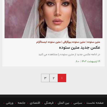
متین ستوده | متین ستوده بیوگرافی | متین ستوده اینستاگرام
عکس جدید متین ستوده
در ادامه عکسی جدید از متین ستوده را مشاهده می کنید
۱۹ اردیبهشت ۱۴۰۲
|
۸:۰
۱
۳
۲
صفحه نخست
سیاسی
بین الملل
فرهنگی
اقتصادی
جامعه
ورزشی