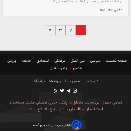
در ادامه سکانسی از سریال پایتخت را مشاهده می کنید
۲۸ دی ۱۴۰۱
|
۱۵:۶
۱
۴
۳
۲
صفحه نخست
سیاسی
بین الملل
فرهنگی
اقتصادی
جامعه
ورزشی
عکس
چندرسانه ای
درباره ما
تماس باما
پیوندها
تبلیغات
تمامی حقوق این سایت متعلق به پایگاه خبری تحلیلی مثلث میباشد و
استفاده از مطالب آن با ذکر منبع بلامانع است
طراحی وب سایت خبری آسام