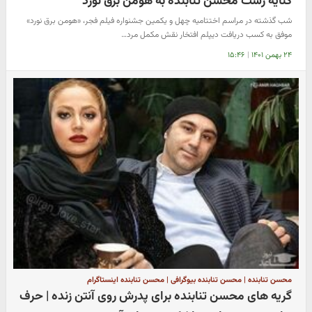
کنایه زشت محسن تنابنده به هومن برق نورد
شب گذشته در مراسم اختتامیه چهل و یکمین جشنواره فیلم فجر، «هومن برق نورد»
موفق به کسب دریافت دیپلم افتخار نقش مکمل مرد…
۲۴ بهمن ۱۴۰۱
|
۱۵:۴۶
محسن تنابنده | محسن تنابنده بیوگرافی | محسن تنابنده اینستاگرام
گریه های محسن تنابنده برای پدرش روی آنتن زنده | حرف