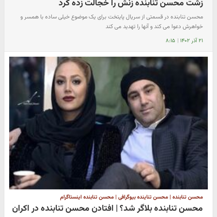
زشت محسن تنابنده زنش را خجالت زده کرد
محسن تنابنده در قسمتی از سریال پایتخت برای یک موضوع خیلی ساده با همسر و
خواهرش دعوا می کند و آنها را تهدید می کند
۲۱ آذر ۱۴۰۲
|
۸:۱۵
محسن تنابنده | محسن تناینده بیوگرافی | محسن تنابنده اینستاگرام
محسن تنابنده بلاگر شد؟ | افتادن محسن تنابنده در اکران