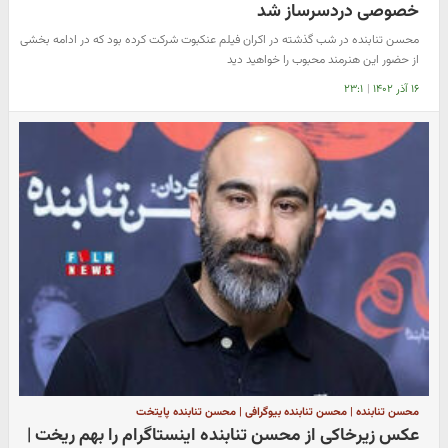
خصوصی دردسرساز شد
محسن تنابنده در شب گذشته در اکران فیلم عنکبوت شرکت کرده بود که در ادامه بخشی
از حضور این هنرمند محبوب را خواهید دید
۱۶ آذر ۱۴۰۲
|
۲۳:۱
محسن تنابنده | محسن تنابنده بیوگرافی | محسن تنابنده پایتخت
عکس زیرخاکی از محسن تنابنده اینستاگرام را بهم ریخت |