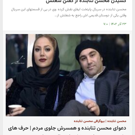
کشیدن محسن تنابنده از گفتن شغلش
محسن تنابنده در سریال پایتخت ایفای نقش کرده .وی در یی از قسمتهای این سریال
وقتی یکی از دوستان قدیمی اش راجع به شغلش از…
۲۳ آذر ۱۴۰۲
|
۷:۰
محسن تنابنده | بیوگرافی محسن تنابنده
دعوای محسن تنابنده و همسرش جلوی مردم | حرف های