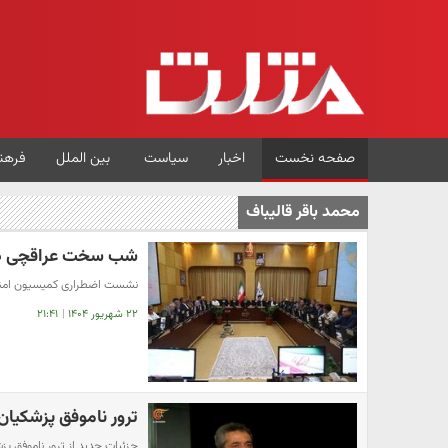
صفحه نخست
اخبار
سیاست
بین الملل
فرهن
محمد باقر قالیباف
شب سخت عراقچی د
نشست اضطراری کمیسیون امنیت
۲۲ شهریور ۱۴۰۴
|
۲۱:۴۱
ترور ناموفق پزشکیان
جزئیات جدید از ترور ناموفق پز