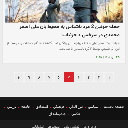
حمله خونین 2 مرد ناشناس به محیط بان علی اصغر
محمدی در سرخس + جزئیات
حوادث رکنا؛ محیط‌بان حافظ دریاچه ملی بزنگان شب گذشته هنگام حفاظت و حراست از
این اثر طبیعی توسط ۲ فرد ناشناس با ضربات…
۲۵ مهر ۱۴۰۱
|
۱۹:۱۵
۵
۱۰
۹
۸
۷
۶
۴
۳
۲
۱
صفحه نخست
سیاسی
بین الملل
فرهنگی
اقتصادی
جامعه
ورزشی
عکس
چندرسانه ای
درباره ما
تماس باما
پیوندها
تبلیغات