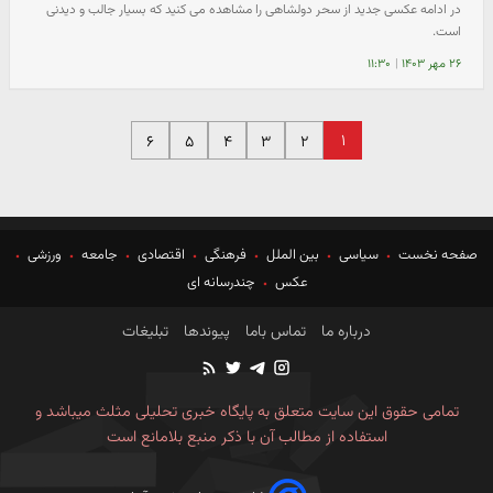
در ادامه عکسی جدید از سحر دولشاهی را مشاهده می کنید که بسیار جالب و دیدنی
است.
۲۶ مهر ۱۴۰۳
|
۱۱:۳۰
۱
۶
۵
۴
۳
۲
صفحه نخست
سیاسی
بین الملل
فرهنگی
اقتصادی
جامعه
ورزشی
عکس
چندرسانه ای
درباره ما
تماس باما
پیوندها
تبلیغات
تمامی حقوق این سایت متعلق به پایگاه خبری تحلیلی مثلث میباشد و
استفاده از مطالب آن با ذکر منبع بلامانع است