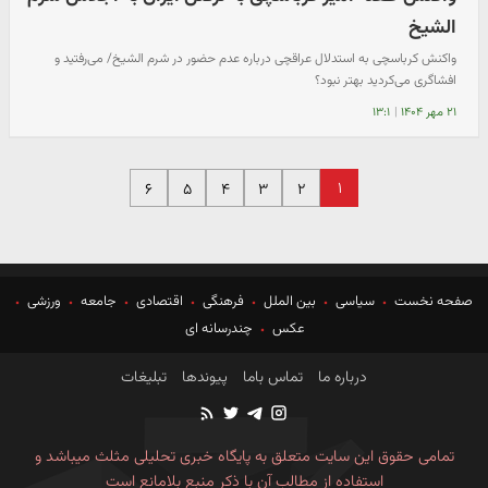
الشیخ
واکنش کرباسچی به استدلال عراقچی درباره عدم حضور در شرم الشیخ/ می‌رفتید و
افشاگری می‌کردید بهتر نبود؟
۲۱ مهر ۱۴۰۴
|
۱۳:۱
۱
۶
۵
۴
۳
۲
صفحه نخست
سیاسی
بین الملل
فرهنگی
اقتصادی
جامعه
ورزشی
عکس
چندرسانه ای
درباره ما
تماس باما
پیوندها
تبلیغات
تمامی حقوق این سایت متعلق به پایگاه خبری تحلیلی مثلث میباشد و
استفاده از مطالب آن با ذکر منبع بلامانع است