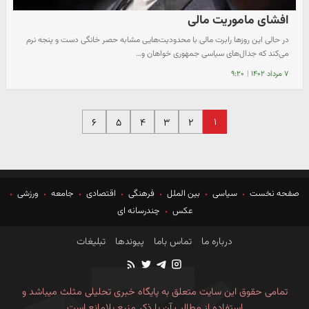
افشای ماموریت مالی
در حالی این روزها رابرت مالی با محدودیت‌هایی مشابه حصر خانگی دست و پنجه نرم
می‌کند که جدال‌های سیاسی جمهوری خواهان و…
۷ مرداد ۱۴۰۲
|
۹:۲۰
۱
۶
۵
۴
۳
۲
صفحه نخست
سیاسی
بین الملل
فرهنگی
اقتصادی
جامعه
ورزشی
عکس
چندرسانه ای
درباره ما
تماس باما
پیوندها
تبلیغات
تمامی حقوق این سایت متعلق به پایگاه خبری تحلیلی مثلث میباشد و
استفاده از مطالب آن با ذکر منبع بلامانع است