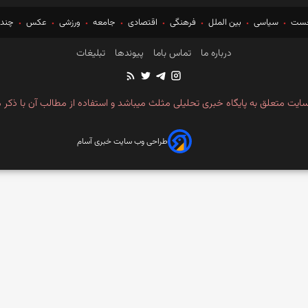
خست
سیاسی
بین الملل
فرهنگی
اقتصادی
جامعه
ورزشی
عکس
چندر
درباره ما
تماس باما
پیوندها
تبلیغات
ایت متعلق به پایگاه خبری تحلیلی مثلث میباشد و استفاده از مطالب آن با ذکر م
طراحی وب سایت خبری آسام