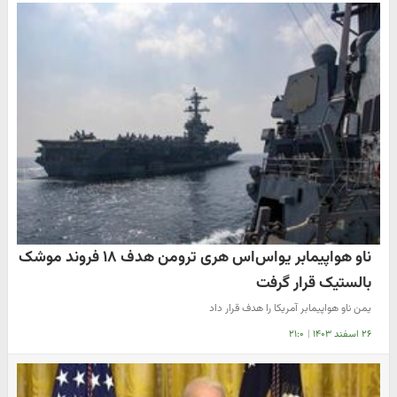
ناو هواپیمابر یواس‌اس هری ترومن هدف ۱۸ فروند موشک
بالستیک قرار گرفت
یمن ناو هواپیمابر آمریکا را هدف قرار داد
۲۶ اسفند ۱۴۰۳
|
۲۱:۰