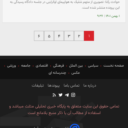
حوادث رکنا: تصویری از متهم شلیک به هواپیمای اوکراینی در جلسه دادگاه رسیدگی به
این پرونده منتشر شده است.
۱ بهمن ۱۴۰۱
|
۹:۳۶
۱
۶
۵
۴
۳
۲
صفحه نخست
سیاسی
بین الملل
فرهنگی
اقتصادی
جامعه
ورزشی
عکس
چندرسانه ای
درباره ما
تماس باما
پیوندها
تبلیغات
تمامی حقوق این سایت متعلق به پایگاه خبری تحلیلی مثلث میباشد و
استفاده از مطالب آن با ذکر منبع بلامانع است