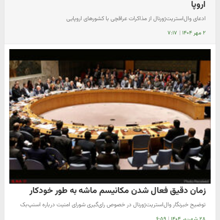
اروپا
ادعای وال‌استریت‌ژورنال از مذاکرات عراقچی با کشورهای اروپایی
۲ مهر ۱۴۰۴
|
۷:۱۷
زمان دقیق فعال شدن مکانیسم ماشه به طور خودکار
توضیح خبرنگار وال‌استریت‌ژورنال در خصوص رای‌گیری شورای امنیت درباره اسنپ‌بک
۲۸ شهریور ۱۴۰۴
|
۶:۵۹