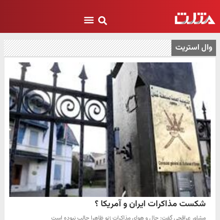
وال استریت
شکست مذاکرات ایران و آمریکا ؟
مشاور عراقچی گفت: حال و هوای مذاکرات ژنو ظاهرا جالب نبوده است