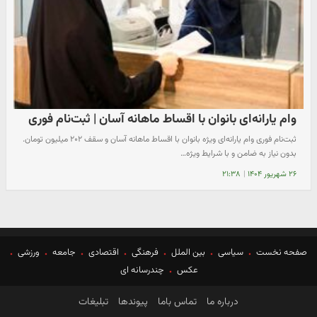
وام یارانه‌ای بانوان با اقساط ماهانه آسان | ثبت‌نام فوری
ثبت‌نام فوری وام یارانه‌ای ویژه بانوان با اقساط ماهانه آسان و سقف ۲۰۲ میلیون تومان.
بدون نیاز به ضامن و با شرایط ویژه…
۲۶ شهریور ۱۴۰۴
|
۲۱:۳۸
صفحه نخست
سیاسی
بین الملل
فرهنگی
اقتصادی
جامعه
ورزشی
عکس
چندرسانه ای
درباره ما
تماس باما
پیوندها
تبلیغات