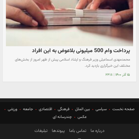
پرداخت وام 500 میلیونی بلاعوض به این افراد
محمدمهدی اسماعیلی وزیر فرهنگ و ارشاد اسلامی پیش از ظهر امروز‌ از بخش‌های
مختلف این خبرگزاری بازدید کرد.
۱۵ آذر ۱۴۰۰
|
۲۳:۱۱
صفحه نخست
سیاسی
بین الملل
فرهنگی
اقتصادی
جامعه
ورزشی
عکس
چندرسانه ای
درباره ما
تماس باما
پیوندها
تبلیغات