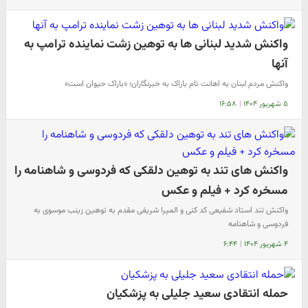
واکنش شدید لبنانی ها به توهین زشت نماینده ترامپ به
آنها
واکنش مردم لبنان به اهانت تام باراک به خبرنگاران؛ «باراک حیوان است»
۵ شهریور ۱۴۰۴
|
۱۶:۵۸
واکنش های تند به توهین دلقکی که فردوسی و شاهنامه را
مسخره کرد + فیلم و عکس
واکنش تند استاد شفیعی کد کنی و المیرا شریفی مقدم به توهین زینب موسوی به
فردوسی و شاهنامه
۴ شهریور ۱۴۰۴
|
۶:۴۴
حمله انتقادی سعید جلیلی به پزشکیان