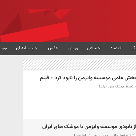
گ
اقتصاد
اجتماعی
ورزش
عکس
چندرسانه ای
نویس
بخش علمی موسسه وایزمن را نابود کرد + فیلم
من توسط موشک های ایرانی!
از نابودی موسسه وایزمن با موشک های ایران
هشکده تسلیحاتی رژیم صهیونیستی (وایزمن)