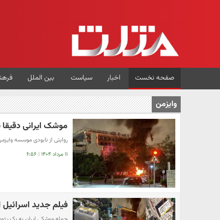
صفحه نخست
اخبار
سیاست
بین الملل
فرهن
وایزمن
موشک ایرانی دقیقا 
روایتی از نابودی موسسه وایز
۱۱ مرداد ۱۴۰۴
|
۶:۵۶
فیلم جدید اسرائیل 
حمله موشکی ایران به یک پژو